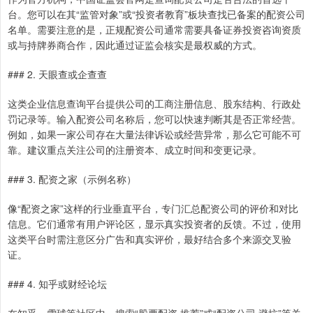
台。您可以在其“监管对象”或“投资者教育”板块查找已备案的配资公司
名单。需要注意的是，正规配资公司通常需要具备证券投资咨询资质
或与持牌券商合作，因此通过证监会核实是最权威的方式。
### 2. 天眼查或企查查
这类企业信息查询平台提供公司的工商注册信息、股东结构、行政处
罚记录等。输入配资公司名称后，您可以快速判断其是否正常经营。
例如，如果一家公司存在大量法律诉讼或经营异常，那么它可能不可
靠。建议重点关注公司的注册资本、成立时间和变更记录。
### 3. 配资之家（示例名称）
像“配资之家”这样的行业垂直平台，专门汇总配资公司的评价和对比
信息。它们通常有用户评论区，显示真实投资者的反馈。不过，使用
这类平台时需注意区分广告和真实评价，最好结合多个来源交叉验
证。
### 4. 知乎或财经论坛