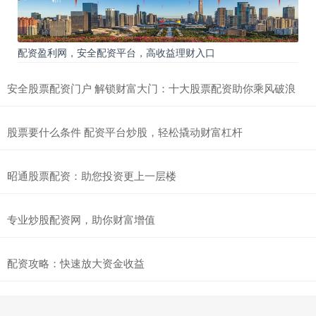
配资盈利网，安全配资平台，高收益理财入口
安全股票配资门户 解锁财富大门：十大股票配资助你乘风破浪
股票要什么条件 配资平台炒股，轻松撬动财富杠杆
昭通股票配资：助您投资更上一层楼
专业炒股配资网，助你财富增值
配资攻略：快速放大资金收益