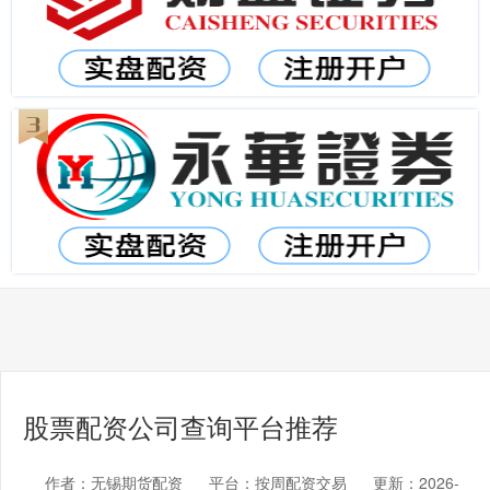
股票配资公司查询平台推荐
作者：无锡期货配资
平台：按周配资交易
更新：2026-