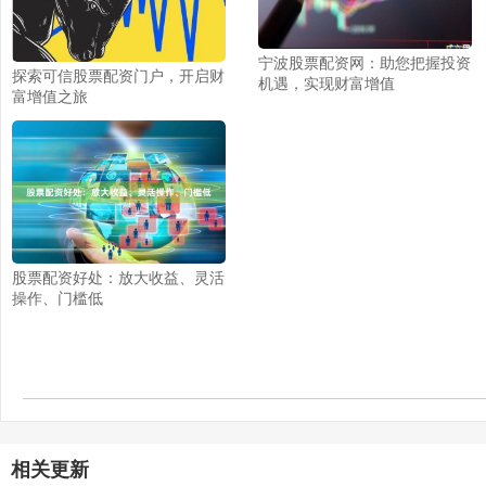
宁波股票配资网：助您把握投资
探索可信股票配资门户，开启财
机遇，实现财富增值
富增值之旅
股票配资好处：放大收益、灵活
操作、门槛低
相关更新