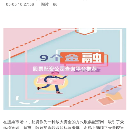
05-05 10:27:56
阅读：66
在股票市场中，配资作为一种放大资金的方式股票配资网，吸引了众
多投资者。然而，随着配资行业的快速发展，市场上涌现了大量配资