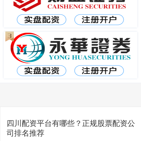
四川配资平台有哪些？正规股票配资公
司排名推荐