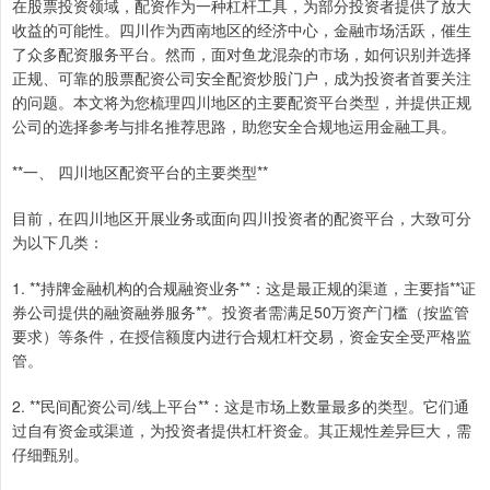
在股票投资领域，配资作为一种杠杆工具，为部分投资者提供了放大
收益的可能性。四川作为西南地区的经济中心，金融市场活跃，催生
了众多配资服务平台。然而，面对鱼龙混杂的市场，如何识别并选择
正规、可靠的股票配资公司安全配资炒股门户，成为投资者首要关注
的问题。本文将为您梳理四川地区的主要配资平台类型，并提供正规
公司的选择参考与排名推荐思路，助您安全合规地运用金融工具。
**一、 四川地区配资平台的主要类型**
目前，在四川地区开展业务或面向四川投资者的配资平台，大致可分
为以下几类：
1. **持牌金融机构的合规融资业务**：这是最正规的渠道，主要指**证
券公司提供的融资融券服务**。投资者需满足50万资产门槛（按监管
要求）等条件，在授信额度内进行合规杠杆交易，资金安全受严格监
管。
2. **民间配资公司/线上平台**：这是市场上数量最多的类型。它们通
过自有资金或渠道，为投资者提供杠杆资金。其正规性差异巨大，需
仔细甄别。